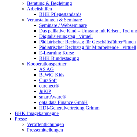
Beratung & Begleitung
Arbeitshilfen
BHK Pflegestandards
Veranstaltungen & Seminare
Seminare / Webseminare
Das palliative Kind – Umgang mit Krisen, Tod u
Digitalisierungstag - virtuell
Pädiatrischer Rechtstag für Geschäftsführer*innen -
Pädiatrischer Rechtstag für Mitarbeitende - virtuell
E-Learning Kurse
BHK Bundestagung
Kooperationspartner
AS AG
BaWiG Kids
CuraSoft
curenect®
JuKiP
smartAware®
opta data Finance GmbH
HDI-Generalvertretung Grimm
BHK-Imagekampagne
Presse
Veröffentlichungen
Pressemitteilungen