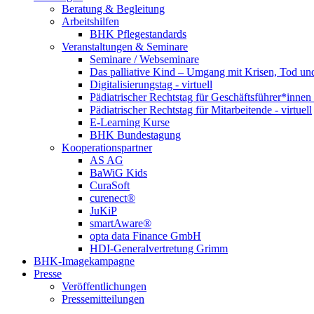
Beratung & Begleitung
Arbeitshilfen
BHK Pflegestandards
Veranstaltungen & Seminare
Seminare / Webseminare
Das palliative Kind – Umgang mit Krisen, Tod u
Digitalisierungstag - virtuell
Pädiatrischer Rechtstag für Geschäftsführer*innen -
Pädiatrischer Rechtstag für Mitarbeitende - virtuell
E-Learning Kurse
BHK Bundestagung
Kooperationspartner
AS AG
BaWiG Kids
CuraSoft
curenect®
JuKiP
smartAware®
opta data Finance GmbH
HDI-Generalvertretung Grimm
BHK-Imagekampagne
Presse
Veröffentlichungen
Pressemitteilungen