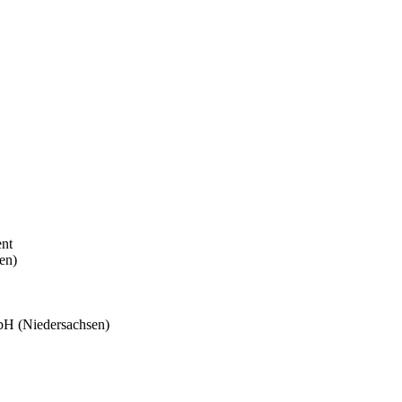
ent
en)
bH (Niedersachsen)