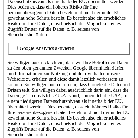
Datenschutzniveau als innerhalb der EU, übermittelt werden.
dargestellt, gilt das Folgende:
Dies bedeutet, dass ein höheres Risiko für Ihre
personenbezogenen Daten besteht und nicht der in der EU
Es besteht ein Recht auf Auskunft (Art. 15 EU-D
gewohnt hohe Schutz besteht. Es besteht also ein erhebliches
Grundverordnung (DSGVO)) sowie auf Berichtig
Risiko für Ihre Daten, einschließlich der Möglichkeit eines
DSGVO) oder Löschung (Art. 17 DSGVO) oder 
Zugriffs Dritter auf die Daten, z. B. seitens von
Verarbeitung (Art. 18 DSGVO). Im Falle einer E
Sicherheitsbehörden.
falls eine Datenverarbeitung zur Erfüllung des Ve
Sie ferner ein Recht auf Datenübertragbarkeit (
Google Analytics aktivieren
Verarbeiten wir Sie betreffende personenbezogene Dat
berechtigten Interessen (Art. 6 Abs. 1 lit. f DSGVO), 
Sie willigen ausdrücklich ein, dass wir Ihre Betroffenen Daten
aus Gründen, die sich aus ihrer besonderen Situation e
zu den oben genannten Zwecken Google übermitteln dürfen,
die Verarbeitung
Widerspruch
einzulegen (Art. 21 DSG
um Informationen zur Nutzung und dem Verhalten unserer
für ein auf diese Bestimmungen gestütztes Profiling. 
Webseite zu erhalten und diese damit letztlich verbessern zu
im Zweifel auch unter den oben genannten Kontaktdate
können. Sie willigen auch darin ein, dass Google die Daten mit
Dritten teilt. Sie willigen dabei ausdrücklich darin ein, dass die
Wenn Sie eine Einwilligung erteilen, besteht das 
Daten ggf. in das Nicht-EU-Ausland, namentlich die USA, mit
Einwilligung jederzeit zu widerrufen, ohne dass 
einem niedrigeren Datenschutzniveau als innerhalb der EU,
der aufgrund der Einwilligung bis zum Widerruf e
übermittelt werden. Dies bedeutet, dass ein höheres Risiko für
Verarbeitung berührt wird.
Ihre personenbezogenen Daten besteht und nicht der in der EU
gewohnt hohe Schutz besteht. Es besteht also ein erhebliches
Wir löschen die verarbeiten personenbezogenen 
Risiko für Ihre Daten, einschließlich der Möglichkeit eines
nach der Beendigung der Verarbeitung, soweit na
Zugriffs Dritter auf die Daten, z. B. seitens von
anders angegeben. Falls Sie zuvor die Löschung
Sicherheitsbehörden.
die Daten unverzüglich gelöscht, soweit keine an