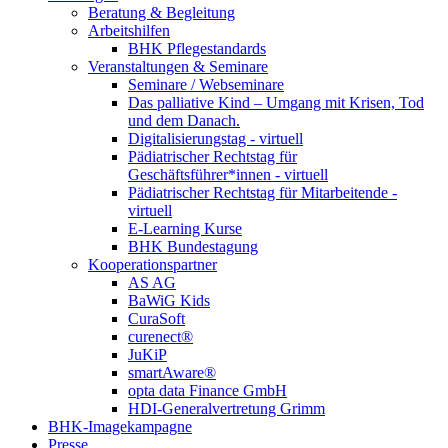
Beratung & Begleitung
Arbeitshilfen
BHK Pflegestandards
Veranstaltungen & Seminare
Seminare / Webseminare
Das palliative Kind – Umgang mit Krisen, Tod
und dem Danach.
Digitalisierungstag - virtuell
Pädiatrischer Rechtstag für
Geschäftsführer*innen - virtuell
Pädiatrischer Rechtstag für Mitarbeitende -
virtuell
E-Learning Kurse
BHK Bundestagung
Kooperationspartner
AS AG
BaWiG Kids
CuraSoft
curenect®
JuKiP
smartAware®
opta data Finance GmbH
HDI-Generalvertretung Grimm
BHK-Imagekampagne
Presse