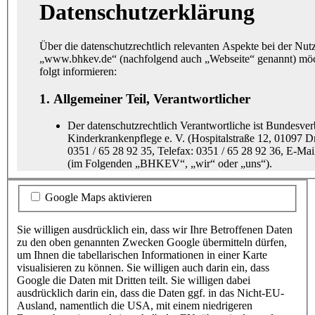
Datenschutzerklärung
Über die datenschutzrechtlich relevanten Aspekte bei der Nut
„www.bhkev.de“ (nachfolgend auch „Webseite“ genannt) möc
folgt informieren:
1. Allgemeiner Teil, Verantwortlicher
Der datenschutzrechtlich Verantwortliche ist Bundesve
Kinderkrankenpflege e. V. (Hospitalstraße 12, 01097 D
0351 / 65 28 92 35, Telefax: 0351 / 65 28 92 36, E-Ma
(im Folgenden „BHKEV“, „wir“ oder „uns“).
Es besteht ein Beschwerderecht bei einer Datenschutz-
Google Maps aktivieren
Sie haben dabei gegebenenfalls die Wahl unter mehrere
Aufsichtsbehörden. Die jedenfalls für unseren Sitz zus
Aufsichtsbehörde ist der „Sächsische Datenschutzbeauft
Sie willigen ausdrücklich ein, dass wir Ihre Betroffenen Daten
Devrientstraße 5, 01067 Dresden“. Eine Liste weiterer 
zu den oben genannten Zwecken Google übermitteln dürfen,
Aufsichtsbehörden in Deutschland (für den nicht-öffent
um Ihnen die tabellarischen Informationen in einer Karte
Anschrift finden Sie unter:
visualisieren zu können. Sie willigen auch darin ein, dass
https://www.bfdi.bund.de/DE/Infothek/Anschriften_Link
Google die Daten mit Dritten teilt. Sie willigen dabei
node.html
.
ausdrücklich darin ein, dass die Daten ggf. in das Nicht-EU-
Ausland, namentlich die USA, mit einem niedrigeren
Soweit in den folgenden Abschnitten nicht anders oder