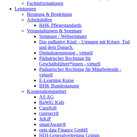
Fachinformationen
Leistungen
Beratung & Begleitung
Arbeitshilfen
BHK Pflegestandards
Veranstaltungen & Seminare
Seminare / Webseminare
Das palliative Kind – Umgang mit Krisen, Tod
und dem Danach.
Digitalisierungstag - virtuell
Pädiatrischer Rechtstag für
Geschäftsführer*innen - virtuell
Pädiatrischer Rechtstag für Mitarbeitende -
virtuell
E-Learning Kurse
BHK Bundestagung
Kooperationspartner
AS AG
BaWiG Kids
CuraSoft
curenect®
JuKiP
smartAware®
opta data Finance GmbH
HDI-Generalvertretung Grimm