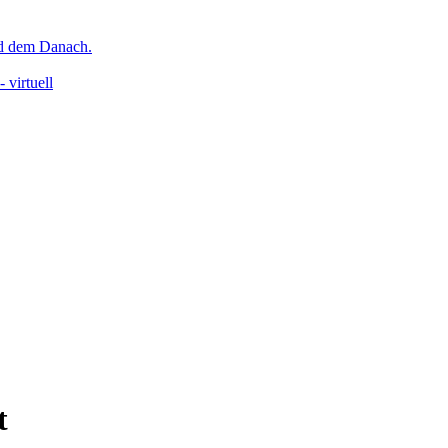
nd dem Danach.
 virtuell
t