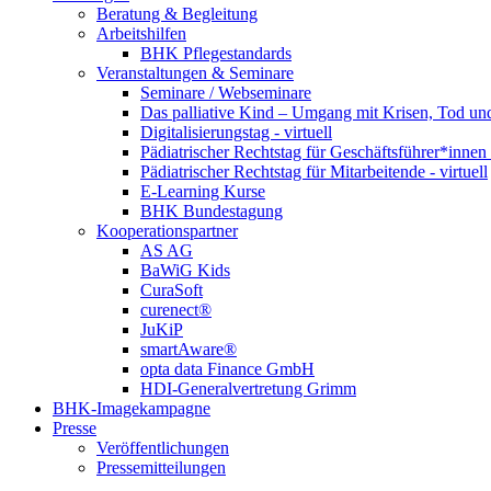
Beratung & Begleitung
Arbeitshilfen
BHK Pflegestandards
Veranstaltungen & Seminare
Seminare / Webseminare
Das palliative Kind – Umgang mit Krisen, Tod u
Digitalisierungstag - virtuell
Pädiatrischer Rechtstag für Geschäftsführer*innen -
Pädiatrischer Rechtstag für Mitarbeitende - virtuell
E-Learning Kurse
BHK Bundestagung
Kooperationspartner
AS AG
BaWiG Kids
CuraSoft
curenect®
JuKiP
smartAware®
opta data Finance GmbH
HDI-Generalvertretung Grimm
BHK-Imagekampagne
Presse
Veröffentlichungen
Pressemitteilungen