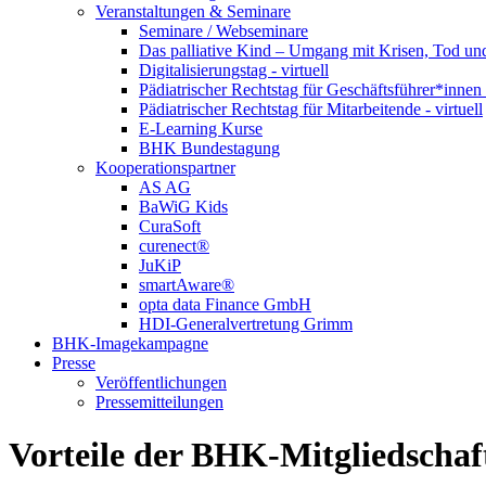
Veranstaltungen & Seminare
Seminare / Webseminare
Das palliative Kind – Umgang mit Krisen, Tod u
Digitalisierungstag - virtuell
Pädiatrischer Rechtstag für Geschäftsführer*innen -
Pädiatrischer Rechtstag für Mitarbeitende - virtuell
E-Learning Kurse
BHK Bundestagung
Kooperationspartner
AS AG
BaWiG Kids
CuraSoft
curenect®
JuKiP
smartAware®
opta data Finance GmbH
HDI-Generalvertretung Grimm
BHK-Imagekampagne
Presse
Veröffentlichungen
Pressemitteilungen
Vorteile der BHK-Mitgliedschaf