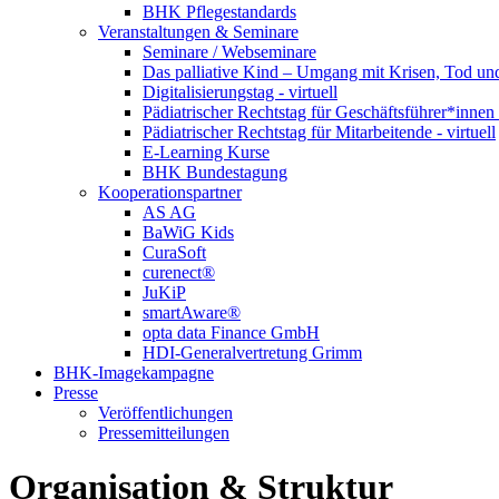
BHK Pflegestandards
Veranstaltungen & Seminare
Seminare / Webseminare
Das palliative Kind – Umgang mit Krisen, Tod u
Digitalisierungstag - virtuell
Pädiatrischer Rechtstag für Geschäftsführer*innen -
Pädiatrischer Rechtstag für Mitarbeitende - virtuell
E-Learning Kurse
BHK Bundestagung
Kooperationspartner
AS AG
BaWiG Kids
CuraSoft
curenect®
JuKiP
smartAware®
opta data Finance GmbH
HDI-Generalvertretung Grimm
BHK-Imagekampagne
Presse
Veröffentlichungen
Pressemitteilungen
Organisation & Struktur