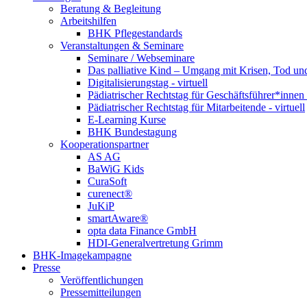
Beratung & Begleitung
Arbeitshilfen
BHK Pflegestandards
Veranstaltungen & Seminare
Seminare / Webseminare
Das palliative Kind – Umgang mit Krisen, Tod u
Digitalisierungstag - virtuell
Pädiatrischer Rechtstag für Geschäftsführer*innen -
Pädiatrischer Rechtstag für Mitarbeitende - virtuell
E-Learning Kurse
BHK Bundestagung
Kooperationspartner
AS AG
BaWiG Kids
CuraSoft
curenect®
JuKiP
smartAware®
opta data Finance GmbH
HDI-Generalvertretung Grimm
BHK-Imagekampagne
Presse
Veröffentlichungen
Pressemitteilungen