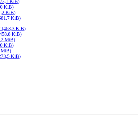
73,1 KiB)
,0 KiB)
7,2 KiB)
581,7 KiB)
f
(468,3 KiB)
458,8 KiB)
,2 MiB)
,0 KiB)
4 MiB)
278,5 KiB)