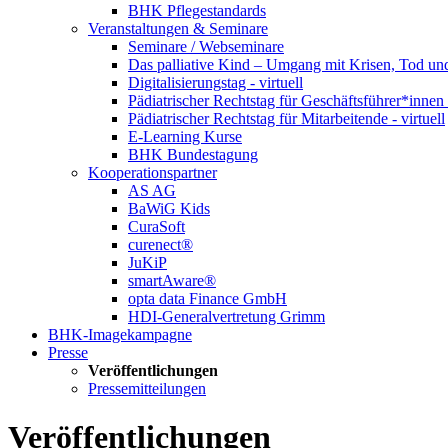
BHK Pflegestandards
Veranstaltungen & Seminare
Seminare / Webseminare
Das palliative Kind – Umgang mit Krisen, Tod u
Digitalisierungstag - virtuell
Pädiatrischer Rechtstag für Geschäftsführer*innen -
Pädiatrischer Rechtstag für Mitarbeitende - virtuell
E-Learning Kurse
BHK Bundestagung
Kooperationspartner
AS AG
BaWiG Kids
CuraSoft
curenect®
JuKiP
smartAware®
opta data Finance GmbH
HDI-Generalvertretung Grimm
BHK-Imagekampagne
Presse
Veröffentlichungen
Pressemitteilungen
Veröffentlichungen