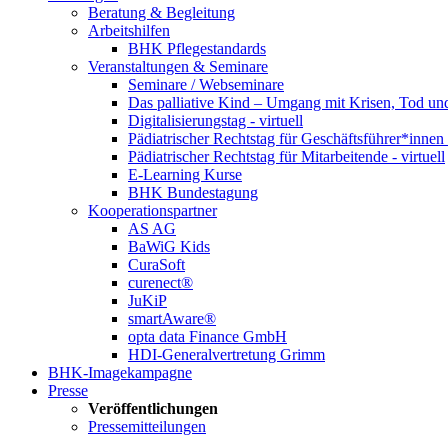
Beratung & Begleitung
Arbeitshilfen
BHK Pflegestandards
Veranstaltungen & Seminare
Seminare / Webseminare
Das palliative Kind – Umgang mit Krisen, Tod u
Digitalisierungstag - virtuell
Pädiatrischer Rechtstag für Geschäftsführer*innen -
Pädiatrischer Rechtstag für Mitarbeitende - virtuell
E-Learning Kurse
BHK Bundestagung
Kooperationspartner
AS AG
BaWiG Kids
CuraSoft
curenect®
JuKiP
smartAware®
opta data Finance GmbH
HDI-Generalvertretung Grimm
BHK-Imagekampagne
Presse
Veröffentlichungen
Pressemitteilungen